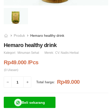
Produk
Hemaro healthy drink
Hemaro healthy drink
Balsem Taru Hangat (
Massage Oil Green Tea
spice balm )
Kategori:
Minuman Sehat
Merek:
CV. Nadis Herbal
Rp73.000
Rp62.000
Rp49.000 /Pcs
(0 Ulasan)
Rp49.000
Total harga:
Beli sekarang