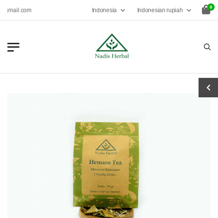
0
Indonesia
Indonesian rupiah
gmail.com